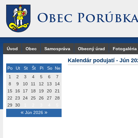
Úvod
Obec
Samospráva
Obecný úrad
Fotogaléria
Kalendár podujatí - Jún 20
Po
Ut
St
Št
Pi
So
Ne
1
2
3
4
5
6
7
8
9
10
11
12
13
14
15
16
17
18
19
20
21
22
23
24
25
26
27
28
29
30
1
2
3
4
5
«
»
Jún 2026