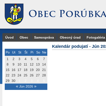
Úvod
Obec
Samospráva
Obecný úrad
Fotogaléria
Kalendár podujatí - Jún 20
Po
Ut
St
Št
Pi
So
Ne
1
2
3
4
5
6
7
8
9
10
11
12
13
14
15
16
17
18
19
20
21
22
23
24
25
26
27
28
29
30
1
2
3
4
5
«
»
Jún 2026