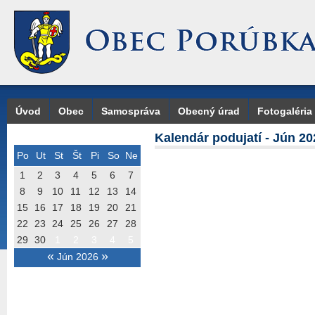
Úvod
Obec
Samospráva
Obecný úrad
Fotogaléria
Kalendár podujatí - Jún 20
Po
Ut
St
Št
Pi
So
Ne
1
2
3
4
5
6
7
8
9
10
11
12
13
14
15
16
17
18
19
20
21
22
23
24
25
26
27
28
29
30
1
2
3
4
5
«
»
Jún 2026