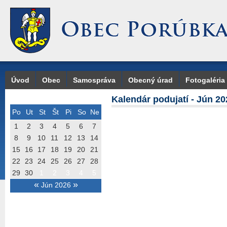
Úvod
Obec
Samospráva
Obecný úrad
Fotogaléria
Kalendár podujatí - Jún 20
Po
Ut
St
Št
Pi
So
Ne
1
2
3
4
5
6
7
8
9
10
11
12
13
14
15
16
17
18
19
20
21
22
23
24
25
26
27
28
29
30
1
2
3
4
5
«
»
Jún 2026