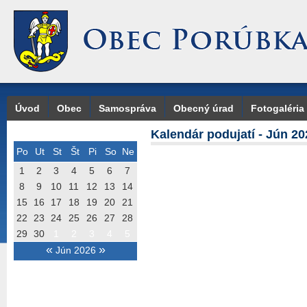
Úvod
Obec
Samospráva
Obecný úrad
Fotogaléria
Kalendár podujatí - Jún 20
Po
Ut
St
Št
Pi
So
Ne
1
2
3
4
5
6
7
8
9
10
11
12
13
14
15
16
17
18
19
20
21
22
23
24
25
26
27
28
29
30
1
2
3
4
5
«
»
Jún 2026