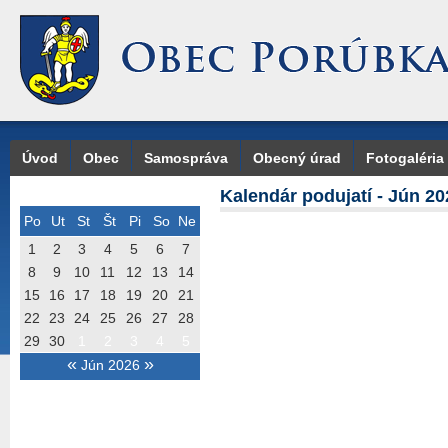
Úvod
Obec
Samospráva
Obecný úrad
Fotogaléria
Kalendár podujatí - Jún 20
Po
Ut
St
Št
Pi
So
Ne
1
2
3
4
5
6
7
8
9
10
11
12
13
14
15
16
17
18
19
20
21
22
23
24
25
26
27
28
29
30
1
2
3
4
5
«
»
Jún 2026