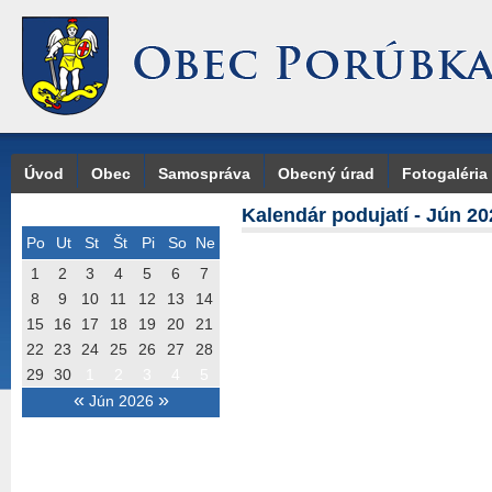
Úvod
Obec
Samospráva
Obecný úrad
Fotogaléria
Kalendár podujatí - Jún 20
Po
Ut
St
Št
Pi
So
Ne
1
2
3
4
5
6
7
8
9
10
11
12
13
14
15
16
17
18
19
20
21
22
23
24
25
26
27
28
29
30
1
2
3
4
5
«
»
Jún 2026