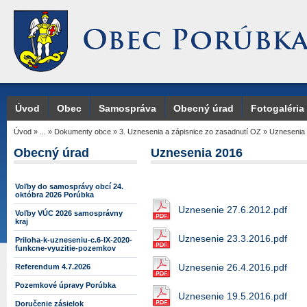
Úvod
Obec
Samospráva
Obecný úrad
Fotogaléria
Úvod
»
...
»
Dokumenty obce
»
3. Uznesenia a zápisnice zo zasadnutí OZ
»
Uznesenia
Obecný úrad
Uznesenia 2016
Voľby do samosprávy obcí 24.
októbra 2026 Porúbka
Uznesenie 27.6.2012.pdf
Voľby VÚC 2026 samosprávny
kraj
Uznesenie 23.3.2016.pdf
Priloha-k-uzneseniu-c.6-IX-2020-
funkcne-vyuzitie-pozemkov
Uznesenie 26.4.2016.pdf
Referendum 4.7.2026
Pozemkové úpravy Porúbka
Uznesenie 19.5.2016.pdf
Doručenie zásielok