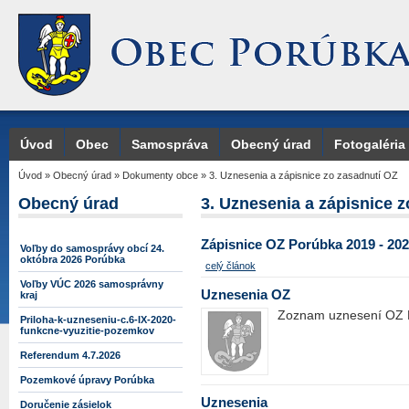
Úvod
Obec
Samospráva
Obecný úrad
Fotogaléria
Úvod
»
Obecný úrad
»
Dokumenty obce
»
3. Uznesenia a zápisnice zo zasadnutí OZ
Obecný úrad
3. Uznesenia a zápisnice 
Zápisnice OZ Porúbka 2019 - 20
Voľby do samosprávy obcí 24.
októbra 2026 Porúbka
celý článok
Voľby VÚC 2026 samosprávny
Uznesenia OZ
kraj
Zoznam uznesení OZ
Priloha-k-uzneseniu-c.6-IX-2020-
funkcne-vyuzitie-pozemkov
Referendum 4.7.2026
Pozemkové úpravy Porúbka
Uznesenia
Doručenie zásielok