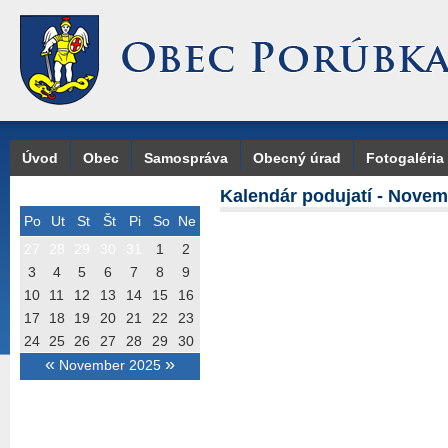
Úvod
Obec
Samospráva
Obecný úrad
Fotogaléria
Kalendár podujatí - Nove
Po
Ut
St
Št
Pi
So
Ne
27
28
29
30
31
1
2
3
4
5
6
7
8
9
10
11
12
13
14
15
16
17
18
19
20
21
22
23
24
25
26
27
28
29
30
«
»
November 2025