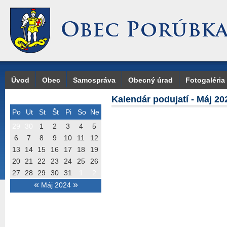
Úvod
Obec
Samospráva
Obecný úrad
Fotogaléria
Kalendár podujatí - Máj 20
Po
Ut
St
Št
Pi
So
Ne
29
30
1
2
3
4
5
6
7
8
9
10
11
12
13
14
15
16
17
18
19
20
21
22
23
24
25
26
27
28
29
30
31
1
2
«
»
Máj 2024