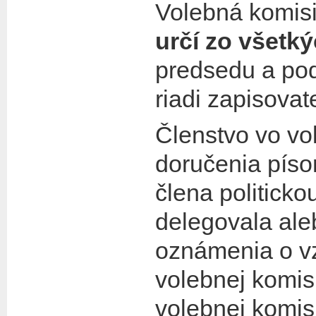
Volebná komisi
určí zo všetk
predsedu a p
riadi zapisovat
Členstvo vo vo
doručenia pís
člena politicko
delegovala al
oznámenia o vz
volebnej komis
volebnej komis