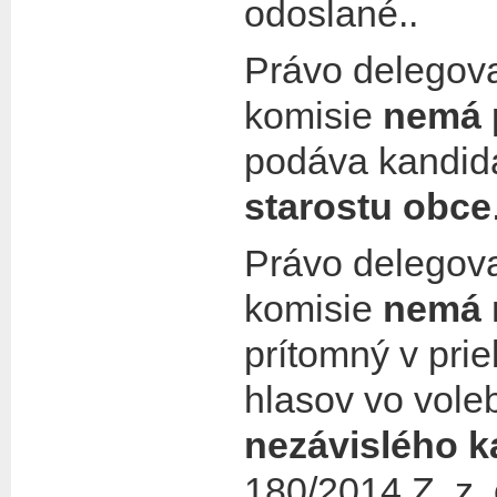
odoslané..
Právo delegova
komisie
nemá
podáva kandidá
starostu obce
Právo delegova
komisie
nemá
prítomný v pri
hlasov vo vole
nezávislého k
180/2014 Z. z