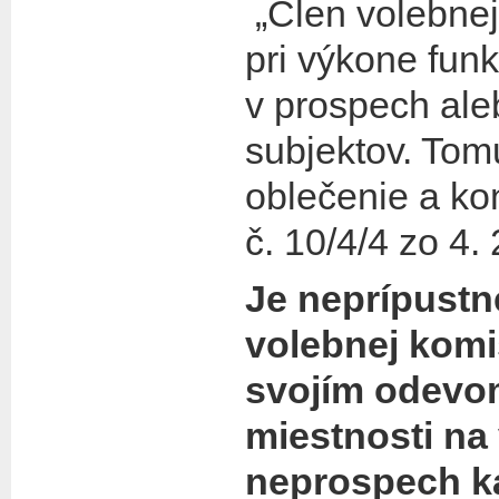
„Člen volebnej
pri výkone fun
v prospech ale
subjektov. Tom
oblečenie a ko
č. 10/4/4 zo 4. 
Je neprípustn
volebnej komi
svojím odevom
miestnosti na
neprospech ka