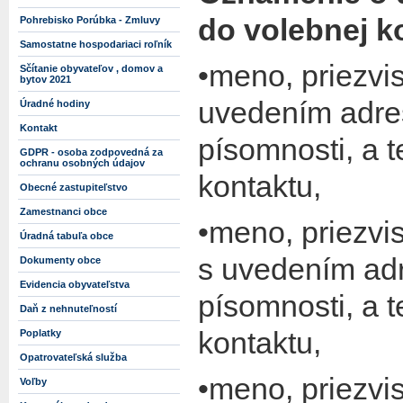
do volebnej k
Pohrebisko Porúbka - Zmluvy
Samostatne hospodariaci roľník
•meno, priezvi
Sčítanie obyvateľov , domov a
bytov 2021
uvedením adre
Úradné hodiny
Kontakt
písomnosti, a 
GDPR - osoba zodpovedná za
ochranu osobných údajov
kontaktu,
Obecné zastupiteľstvo
Zamestnanci obce
•meno, priezvi
Úradná tabuľa obce
s uvedením adr
Dokumenty obce
Evidencia obyvateľstva
písomnosti, a 
Daň z nehnuteľností
kontaktu,
Poplatky
Opatrovateľská služba
•meno, priezvi
Voľby