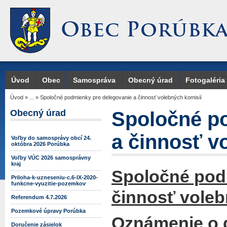
Úvod
Obec
Samospráva
Obecný úrad
Fotogaléria
Úvod
»
...
»
Spoločné podmienky pre delegovanie a činnosť volebných komisií
Obecný úrad
Spoločné p
a činnosť v
Voľby do samosprávy obcí 24.
októbra 2026 Porúbka
Voľby VÚC 2026 samosprávny
kraj
Spoločné pod
Priloha-k-uzneseniu-c.6-IX-2020-
funkcne-vyuzitie-pozemkov
činnosť voleb
Referendum 4.7.2026
Pozemkové úpravy Porúbka
Oznámenie o d
Doručenie zásielok