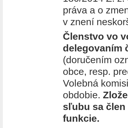
práva a o zmen
v znení neskor
Členstvo vo v
delegovaním č
(doručením ozn
obce, resp. pr
Volebná komisi
obdobie.
Zlož
sľubu sa člen
funkcie.