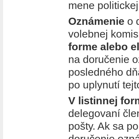
mene politickej
Oznámenie
o 
volebnej komi
forme alebo e
na doručenie o
posledného dň
po uplynutí tejt
V listinnej fo
delegovaní čle
pošty. Ak sa po
doručenie ozná