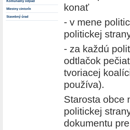
Komunálny odpad
konať
Miestny cintorín
Stavebný úrad
- v mene politi
politickej stran
- za každú poli
odtlačok pečiat
tvoriacej koalíc
používa).
Starosta obce 
politickej stra
dokumentu pre