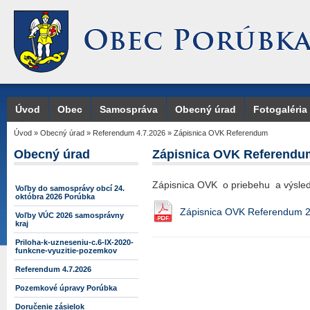
Úvod
Obec
Samospráva
Obecný úrad
Fotogaléria
Úvod
»
Obecný úrad
»
Referendum 4.7.2026
»
Zápisnica OVK Referendum
Obecný úrad
Zápisnica OVK Referendu
Zápisnica OVK o priebehu a výsled
Voľby do samosprávy obcí 24.
októbra 2026 Porúbka
Zápisnica OVK Referendum 2
Voľby VÚC 2026 samosprávny
kraj
Priloha-k-uzneseniu-c.6-IX-2020-
funkcne-vyuzitie-pozemkov
Referendum 4.7.2026
Pozemkové úpravy Porúbka
Doručenie zásielok