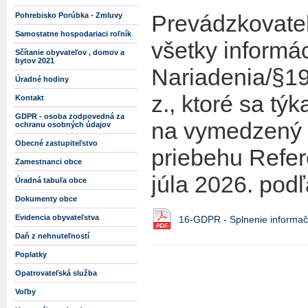
Prevádzkovate
Pohrebisko Porúbka - Zmluvy
Samostatne hospodariaci roľník
všetky informá
Sčítanie obyvateľov , domov a
bytov 2021
Nariadenia/§19
Úradné hodiny
z., ktoré sa t
Kontakt
GDPR - osoba zodpovedná za
na vymedzený ú
ochranu osobných údajov
Obecné zastupiteľstvo
priebehu Refer
Zamestnanci obce
júla 2026. podľ
Úradná tabuľa obce
Dokumenty obce
Evidencia obyvateľstva
16-GDPR - Splnenie informač
Daň z nehnuteľností
Poplatky
Opatrovateľská služba
Voľby