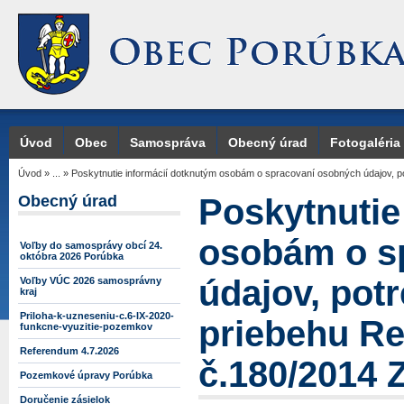
Úvod
Obec
Samospráva
Obecný úrad
Fotogaléria
Úvod
»
...
»
Poskytnutie informácií dotknutým osobám o spracovaní osobných údajov,
Obecný úrad
Poskytnutie
osobám o s
Voľby do samosprávy obcí 24.
októbra 2026 Porúbka
údajov, pot
Voľby VÚC 2026 samosprávny
kraj
Priloha-k-uzneseniu-c.6-IX-2020-
priebehu Re
funkcne-vyuzitie-pozemkov
Referendum 4.7.2026
č.180/2014 Z
Pozemkové úpravy Porúbka
Doručenie zásielok