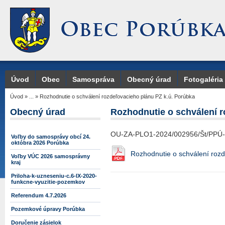
Úvod
Obec
Samospráva
Obecný úrad
Fotogaléria
Úvod
»
...
»
Rozhodnutie o schválení rozdeľovacieho plánu PZ k.ú. Porúbka
Obecný úrad
Rozhodnutie o schválení r
OU-ZA-PLO1-2024/002956/Št/PPÚ
Voľby do samosprávy obcí 24.
októbra 2026 Porúbka
Rozhodnutie o schválení rozd
Voľby VÚC 2026 samosprávny
kraj
Priloha-k-uzneseniu-c.6-IX-2020-
funkcne-vyuzitie-pozemkov
Referendum 4.7.2026
Pozemkové úpravy Porúbka
Doručenie zásielok