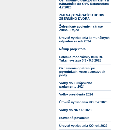
Oznámenie o delegovaní člena a
náhradníka do OVK Referendum
4.7.2026
ZMENA OTVÁRACÍCH HODIN
ZBERNÉHO DVORA
Železničné spojenie na trase
Žilina - Rajec
Úroveň vytriedenia komunálnych
odpadov za rok 2024
Nákup projektora
Letecko-modelársky klub RC
Tukan výstava 3.3 - 9.3 2025
Oznamenie opatrení pri
povodniach, vetre a zosuvoch
pôdy
Voľby do Európskeho
parlamentu 2024
Voľby prezidenta 2024
Úroveň vytriedenia KO rok 2023
Voľby do NR SR 2023
Stavebné povolenie
Úroveň vytriedenia KO rok 2022