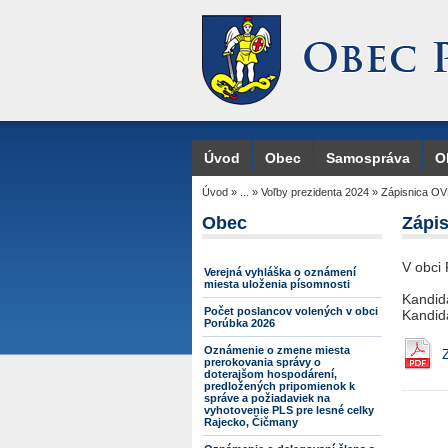
Úvod
Obec
Samospráva
O
Úvod
»
...
»
Voľby prezidenta 2024
»
Zápisnica OVK
Obec
Zápis
V obci 
Verejná vyhláška o oznámení
miesta uloženia písomnosti
Kandidá
Počet poslancov volených v obci
Kandidá
Porúbka 2026
Oznámenie o zmene miesta
prerokovania správy o
doterajšom hospodárení,
predložených pripomienok k
správe a požiadaviek na
vyhotovenie PLS pre lesné celky
Rajecko, Čičmany