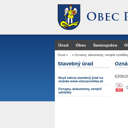
Úvod
Obec
Samospráva
O
Úvod
»
...
»
Oznamy, dokumenty, verejné vyhlášk
Stavebný úrad
Ozná
6206/2
Nová sekcia stavebný úrad na
stránke www.obecporúbka.sk
Oznamy, dokumenty, verejné
vyhlášky