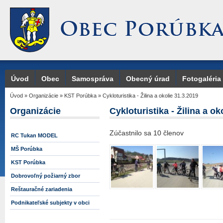
Úvod
Obec
Samospráva
Obecný úrad
Fotogaléria
Úvod
»
Organizácie
»
KST Porúbka
»
Cykloturistika - Žilina a okolie 31.3.2019
Organizácie
Cykloturistika - Žilina a ok
Zúčastnilo sa 10 členov
RC Tukan MODEL
MŠ Porúbka
KST Porúbka
Dobrovoľný požiarný zbor
Reštauračné zariadenia
Podnikateľské subjekty v obci