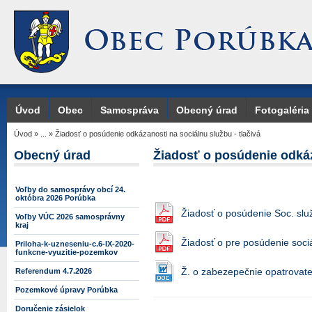
Úvod
Obec
Samospráva
Obecný úrad
Fotogaléria
Úvod
»
...
»
Žiadosť o posúdenie odkázanosti na sociálnu službu - tlačivá
Obecný úrad
Žiadosť o posúdenie odkáza
Voľby do samosprávy obcí 24.
októbra 2026 Porúbka
Žiadosť o posúdenie Soc. slu
Voľby VÚC 2026 samosprávny
kraj
Žiadosť o pre posúdenie soci
Priloha-k-uzneseniu-c.6-IX-2020-
funkcne-vyuzitie-pozemkov
Ž. o zabezepečnie opatrovate
Referendum 4.7.2026
Pozemkové úpravy Porúbka
Doručenie zásielok