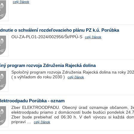
celý článok
nutie o schválení rozdeľovacieho plánu PZ k.ú. Porúbka
OU-ZA-PLO1-2024/002956/Št/PPÚ-S
celý článok
ný program rozvoja Združenia Rajecká dolina
Spoločný program rozvoja Združenia Rajecká dolina na roky 20
( s výhľadom do roku 2030 )
celý článok
Elektroodpadu Porúbka - oznam
Zber ELEKTROODPADU. Obecný úrad oznamuje občanom, že
elektroodpadu priamo z domácností bude budúci pondelok 24.7
Zber bude prebiehať od 06:30 h. V deň vývozu si každá do
pripraví …
celý článok