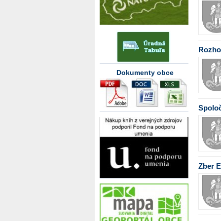
Rozhod
Dokumenty obce
Spoloč
Zber 