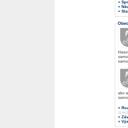
» Spr
» Ná
» St
Obec
hlaso
samos
samo
ako a
samo
» Ro
21.04.
» Zá
» Výs