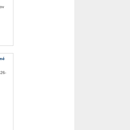
tov
vné
26-