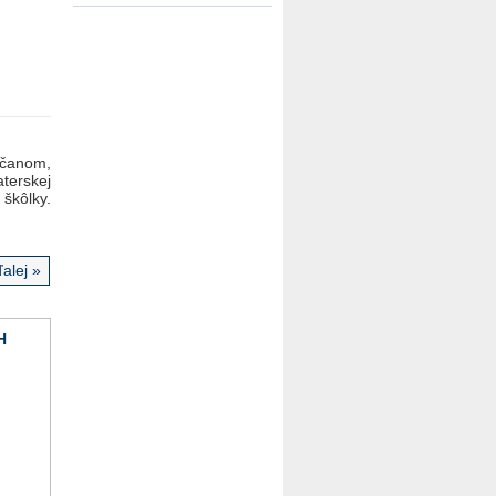
čanom,
aterskej
škôlky.
alej »
H