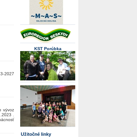
KST Porúbka
23-2027
 vývoz
.2023 .
mácnosť
Užitočné linky