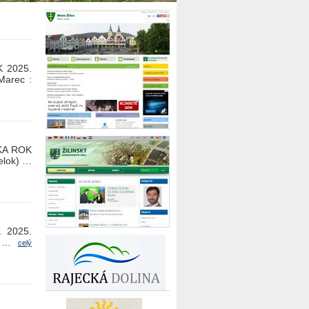
 2025.
Marec :
KA ROK
elok) …
 2025.
k) …
celý