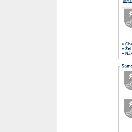
celý č
» Ch
» Žel
» Ná
Samo