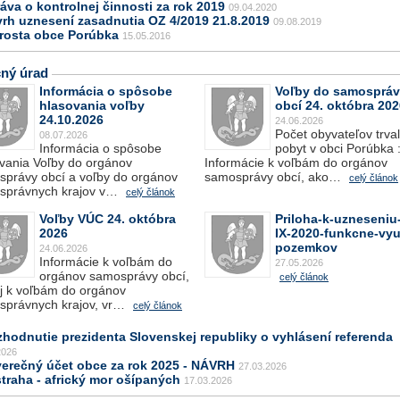
áva o kontrolnej činnosti za rok 2019
09.04.2020
vrh uznesení zasadnutia OZ 4/2019 21.8.2019
09.08.2019
arosta obce Porúbka
15.05.2016
ný úrad
Informácia o spôsobe
Voľby do samosprá
hlasovania voľby
obcí 24. októbra 202
24.10.2026
24.06.2026
Počet obyvateľov trva
08.07.2026
Informácia o spôsobe
pobyt v obci Porúbka 
vania Voľby do orgánov
Informácie k voľbám do orgánov
právy obcí a voľby do orgánov
samosprávy obcí, ako…
celý článok
správnych krajov v…
celý článok
Voľby VÚC 24. októbra
Priloha-k-uzneseniu-
2026
IX-2020-funkcne-vyuz
pozemkov
24.06.2026
Informácie k voľbám do
27.05.2026
orgánov samosprávy obcí,
celý článok
j k voľbám do orgánov
správnych krajov, vr…
celý článok
zhodnutie prezidenta Slovenskej republiky o vyhlásení referenda
2026
verečný účet obce za rok 2025 - NÁVRH
27.03.2026
traha - africký mor ošípaných
17.03.2026