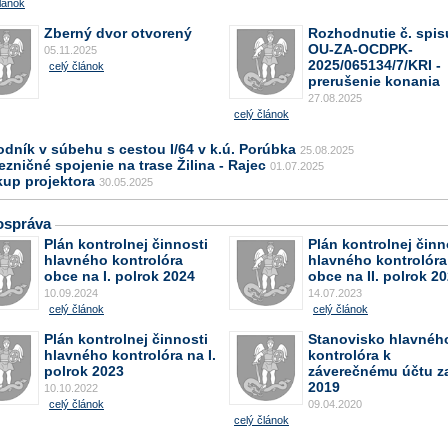
lánok
Zberný dvor otvorený
Rozhodnutie č. spis
OU-ZA-OCDPK-
05.11.2025
2025/065134/7/KRI -
celý článok
prerušenie konania
27.08.2025
celý článok
odník v súbehu s cestou I/64 v k.ú. Porúbka
25.08.2025
ezničné spojenie na trase Žilina - Rajec
01.07.2025
kup projektora
30.05.2025
správa
Plán kontrolnej činnosti
Plán kontrolnej činn
hlavného kontrolóra
hlavného kontrolóra
obce na I. polrok 2024
obce na II. polrok 2
10.09.2024
14.07.2023
celý článok
celý článok
Plán kontrolnej činnosti
Stanovisko hlavnéh
hlavného kontrolóra na I.
kontrolóra k
polrok 2023
záverečnému účtu z
2019
10.10.2022
celý článok
09.04.2020
celý článok