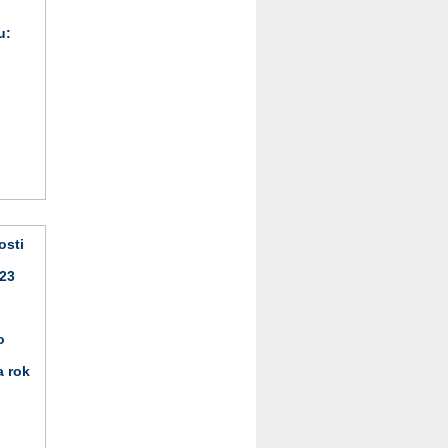
u:
osti
023
o
a rok