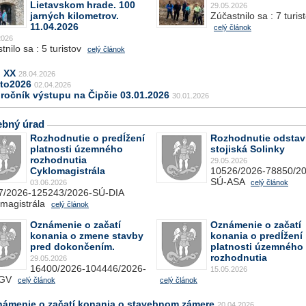
Lietavskom hrade. 100
29.05.2026
jarných kilometrov.
Zúčastnilo sa : 7 turis
11.04.2026
celý článok
2026
tnilo sa : 5 turistov
celý článok
j XX
28.04.2026
oto2026
02.04.2026
 ročník výstupu na Čipčie 03.01.2026
30.01.2026
ebný úrad
Rozhodnutie o predĺžení
Rozhodnutie odsta
platnosti územného
stojiská Solinky
rozhodnutia
29.05.2026
Cyklomagistrála
10526/2026-78850/20
SÚ-ASA
03.06.2026
celý článok
7/2026-125243/2026-SÚ-DIA
magistrála
celý článok
Oznámenie o začatí
Oznámenie o začatí
konania o zmene stavby
konania o predĺžení
pred dokončením.
platnosti územného
rozhodnutia
29.05.2026
16400/2026-104446/2026-
15.05.2026
LGV
celý článok
celý článok
námenie o začatí konania o stavebnom zámere
20.04.2026