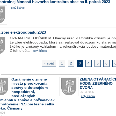
ontrolnej činnosti hlavného kontrolóra obce na II. polrok 2023
celý článok
 zber elektroodpadu 2023
OZNAM PRE OBČANOV. Obecný úrad v Porúbke oznamuje ob
že zber elektroodpadu, ktorý sa realizoval dovozom ku starej m
škôlke je zrušený vzhľadom na rekonštrukciu budovy materskej 
Z tohto dô…
celý článok
« späť
1
2
3
4
5
6
ď
c
Oznámenie o zmene
ZMENA OTVÁRACÍC
miesta prerokovania
HODIN ZBERNÉHO
správy o doterajšom
DVORA
hospodárení,
26.03.2026
predložených
celý článok
omienok k správe a požiadaviek
yhotovenie PLS pre lesné celky
cko, Čičmany
2026