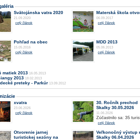
aléria
Svätojánska vatra 2020
Materská škola otvo
21.09.2020
06.09.2017
celý článok
celý článok
Pohľad na obec
MDD 2013
15.05.2016
05.06.2013
celý článok
celý článok
ň matiek 2013
16.05.2013
šiangy 2013
18.02.2013
decké preteky - Parkúr
13.09.2012
nizácie
xvatra
30. Ročník prechod
Skalky 30.05.2026
23.06.2026
celý článok
11.06.2026
Zúčastnilo sa: 35 turis
celý článok
Otvorenie jarnej
Veľkonočný výstup 
turistickej sezóny na
Skalky 06.04.2026