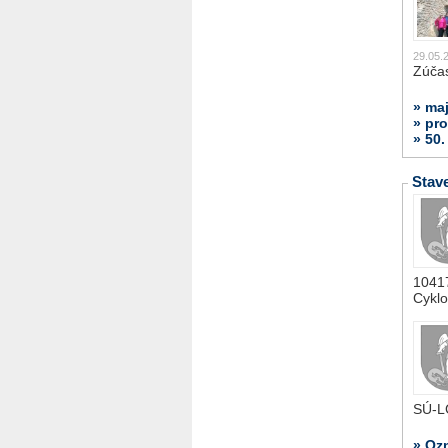
29.05.
Zúčas
» ma
» pr
» 50.
Stav
1041
Cyklo
SÚ-
» Oz