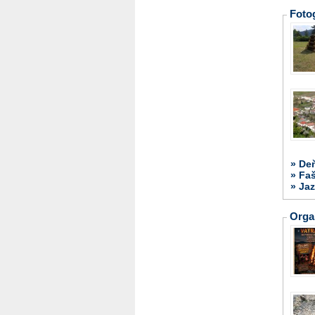
Fotog
» De
» Fa
» Jaz
Orga