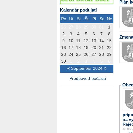
Plán k
Kalendár podujatí
Po
Ut
St
Št
Pi
So
Ne
26
27
28
29
30
31
1
2
3
4
5
6
7
8
Zmena
9
10
11
12
13
14
15
16
17
18
19
20
21
22
23
24
25
26
27
28
29
30
1
2
3
4
5
6
«
»
September 2024
Predpoveď počasia
Obe
prip
na v
Raje
10.06.