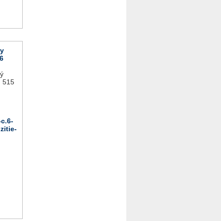
vy
6
lý
: 515
c.6-
itie-