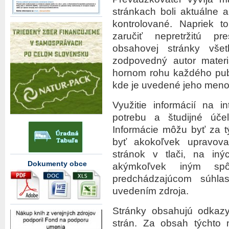
stránkach boli aktuálne 
kontrolované. Napriek 
zaručiť nepretržitú p
obsahovej stránky vše
zodpovedný autor materi
hornom rohu každého publ
kde je uvedené jeho meno
Využitie informácií na i
potrebu a študijné úč
Informácie môžu byť za 
byť akokoľvek upravov
stránok v tlači, na iný
Dokumenty obce
akýmkoľvek iným sp
predchádzajúcom súhla
uvedením zdroja.
Stránky obsahujú odkazy
strán. Za obsah týchto 