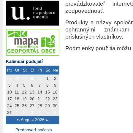
prevádzkovateľ intern
zodpovednosť.
Produkty a názvy spoloč
ochrannými známkami
príslušných vlastníkov.
Podmienky použitia môžu 
Kalendár podujatí
Po
Ut
St
Št
Pi
So
Ne
27
28
29
30
31
1
2
3
4
5
6
7
8
9
10
11
12
13
14
15
16
17
18
19
20
21
22
23
24
25
26
27
28
29
30
31
1
2
3
4
5
6
«
»
August 2026
Predpoveď počasia