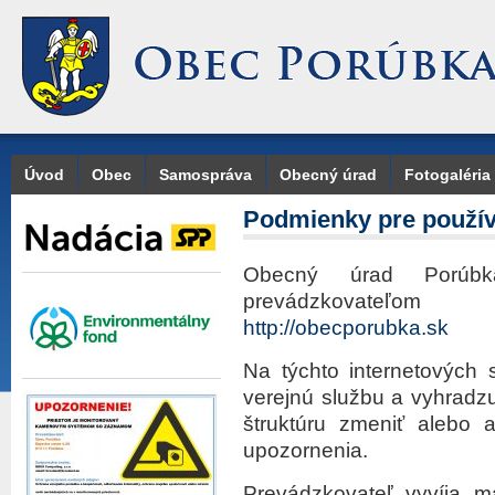
Úvod
Obec
Samospráva
Obecný úrad
Fotogaléria
Podmienky pre použív
Obecný úrad Porúbka
prevádzkovateľom
http://obecporubka.sk
Na týchto internetových 
verejnú službu a vyhradz
štruktúru zmeniť alebo 
upozornenia.
Prevádzkovateľ vyvíja ma