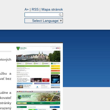
A+
|
RSS
|
Mapa stránok
Select Language
▼
etových
lužbu a
vať bez
tuálne a
kovateľ
stránky
brazený