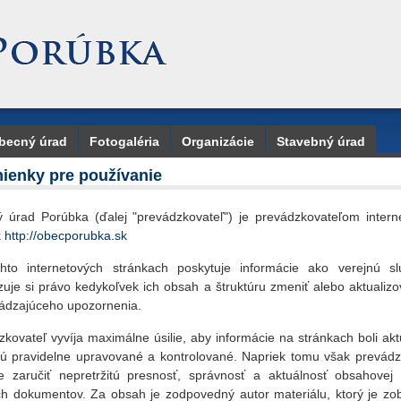
becný úrad
Fotogaléria
Organizácie
Stavebný úrad
ienky pre používanie
 úrad Porúbka (ďalej "prevádzkovateľ") je prevádzkovateľom intern
k
http://obecporubka.sk
hto internetových stránkach poskytuje informácie ako verejnú s
zuje si právo kedykoľvek ich obsah a štruktúru zmeniť alebo aktualizo
ádzajúceho upozornenia.
kovateľ vyvíja maximálne úsilie, aby informácie na stránkach boli ak
sú pravidelne upravované a kontrolované. Napriek tomu však prevádz
 zaručiť nepretržitú presnosť, správnosť a aktuálnosť obsahovej 
ch dokumentov. Za obsah je zodpovedný autor materiálu, ktorý je zo