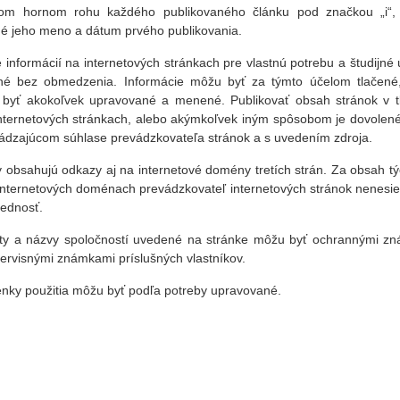
om hornom rohu každého publikovaného článku pod značkou „i“,
é jeho meno a dátum prvého publikovania.
e informácií na internetových stránkach pre vlastnú potrebu a študijné 
né bez obmedzenia. Informácie môžu byť za týmto účelom tlačené
byť akokoľvek upravované a menené. Publikovať obsah stránok v tl
internetových stránkach, alebo akýmkoľvek iným spôsobom je dovolené
ádzajúcom súhlase prevádzkovateľa stránok a s uvedením zdroja.
y obsahujú odkazy aj na internetové domény tretích strán. Za obsah tý
 internetových doménach prevádzkovateľ internetových stránok nenesie
ednosť.
ty a názvy spoločností uvedené na stránke môžu byť ochrannými z
ervisnými známkami príslušných vlastníkov.
nky použitia môžu byť podľa potreby upravované.