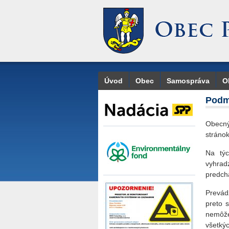
Úvod
Obec
Samospráva
O
Podm
Obecný
stráno
Na týc
vyhrad
predch
Prevádz
preto 
nemôže
všetký