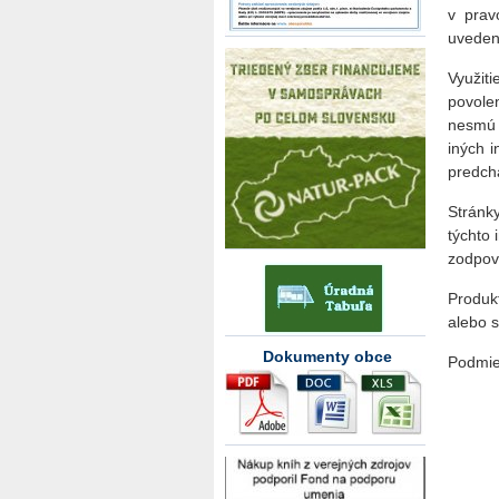
v prav
uveden
Využiti
povole
nesmú 
iných 
predch
Stránk
týchto
zodpov
Produk
alebo s
Dokumenty obce
Podmie