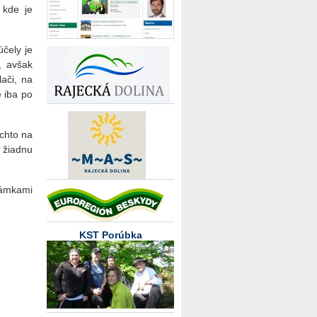
 kde je
účely je
, avšak
ači, na
 iba po
chto na
 žiadnu
námkami
KST Porúbka