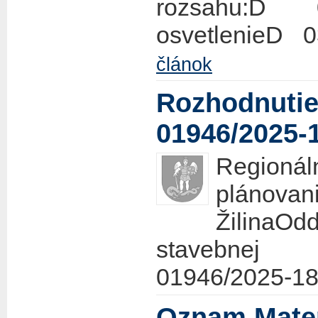
rozsahu:D
osvetlenieD 
článok
Rozhodnutie
01946/2025-1
Regionál
plánov
ŽilinaO
stavebnej
01946/2025-18
Oznam Mater