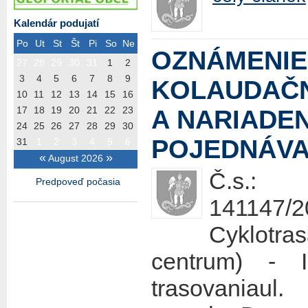
Kalendár podujatí
Po
Ut
St
Št
Pi
So
Ne
OZNÁMENIE
27
28
29
30
31
1
2
3
4
5
6
7
8
9
KOLAUDAČ
10
11
12
13
14
15
16
17
18
19
20
21
22
23
A NARIADE
24
25
26
27
28
29
30
POJEDNÁVA
31
1
2
3
4
5
6
«
»
August 2026
Č.s.:
Predpoveď počasia
141147/2
Cyklotr
centrum) - 
trasovaniaul