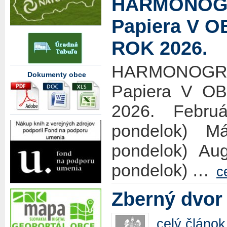
HARMONOG
Papiera V 
ROK 2026.
HARMONO
Dokumenty obce
Papiera V 
2026. Febru
pondelok) M
pondelok) Aug
pondelok) …
c
Zberný dvor
celý článok