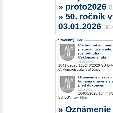
» proto2026
0
» 50. ročník 
03.01.2026
30.
Stavebný úrad
Rozhodnutie o pred
platnosti územného
rozhodnutia
Cyklomagistrála
03.06.2026
10417/2026-125243/2026-SÚ-DIA
Cyklomagistrála
celý článok
Oznámenie o začatí
konania o zmene st
pred dokončením.
29.05.2026
16400/2026-104446/
SÚ-LGV
celý článok
» Oznámenie 