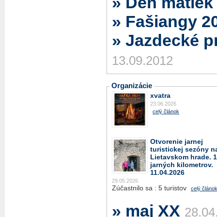
» Deň matiek
» Fašiangy 2
» Jazdecké pr
13.09.2012
Organizácie
xvatra
23.06.2026
celý článok
Otvorenie jarnej
turistickej sezóny n
Lietavskom hrade. 
jarných kilometrov.
11.04.2026
29.05.2026
Zúčastnilo sa : 5 turistov
celý článo
» maj XX
28.04