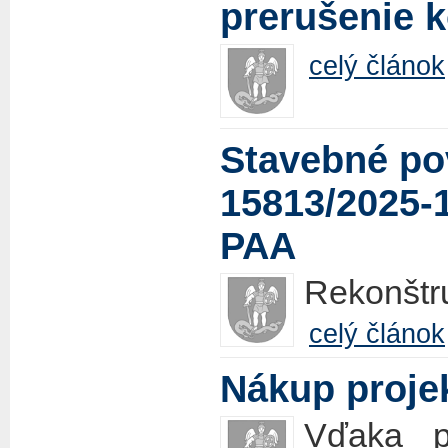
prerušenie 
celý článok
Stavebné po
15813/2025-
PAA
Rekonštr
celý článok
Nákup proje
Vďaka p