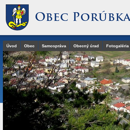
Úvod
Obec
Samospráva
Obecný úrad
Fotogaléria