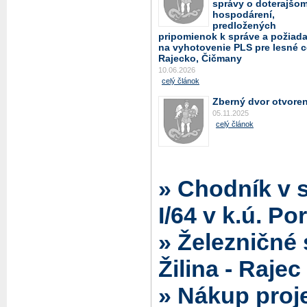
správy o doterajšo
hospodárení,
predložených
pripomienok k správe a požiad
na vyhotovenie PLS pre lesné c
Rajecko, Čičmany
10.06.2026
celý článok
Zberný dvor otvore
05.11.2025
celý článok
» Chodník v 
I/64 v k.ú. P
» Železničné 
Žilina - Rajec
» Nákup proj