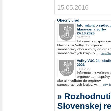
15.05.2016
Obecný úrad
Informácia o spôso
hlasovania voľby
24.10.2026
08.07.2026
Informácia o spôsobe
hlasovania Voľby do orgánov
samosprávy obcí a voľby do orgá
samosprávnych krajov v…
celý člá
Voľby VÚC 24. októ
2026
24.06.2026
Informácie k voľbám 
orgánov samosprávy 
ako aj k voľbám do orgánov
samosprávnych krajov, vr…
celý č
» Rozhodnuti
Slovenskej r