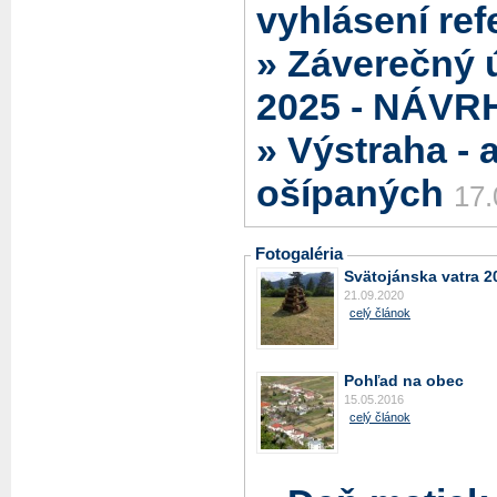
vyhlásení re
» Záverečný 
2025 - NÁVR
» Výstraha - 
ošípaných
17.
Fotogaléria
Svätojánska vatra 2
21.09.2020
celý článok
Pohľad na obec
15.05.2016
celý článok