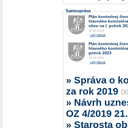
Samospráva
Plán kontrolnej činn
hlavného kontrolór
obce na I. polrok 20
10.09.2024
celý článok
Plán kontrolnej činn
hlavného kontrolóra 
polrok 2023
10.10.2022
celý článok
» Správa o ko
za rok 2019
0
» Návrh uzne
OZ 4/2019 21
» Starosta o