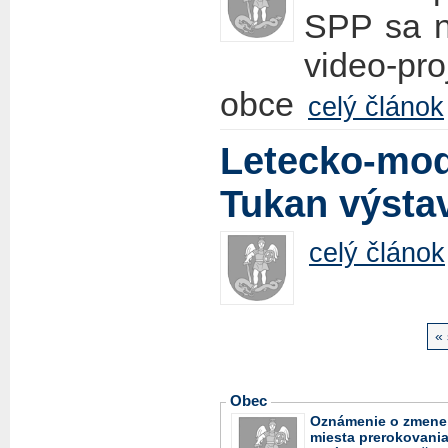
SPP sa n
video-pr
obce
celý článok
Letecko-mod
Tukan výstav
celý článok
«
Obec
Oznámenie o zmene
miesta prerokovani