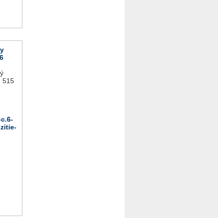
vy
6
lý
: 515
c.6-
itie-