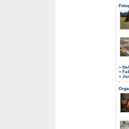
Fotog
» De
» Fa
» Jaz
Orga