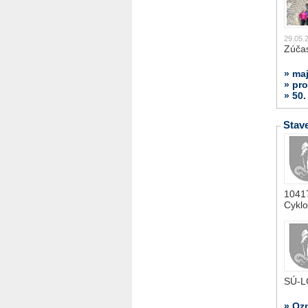
29.05.
Zúčas
» ma
» pr
» 50.
Stav
1041
Cyklo
SÚ-
» Oz