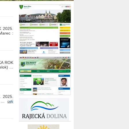
 2025.
Marec :
KA ROK
elok) …
 2025.
k) …
celý