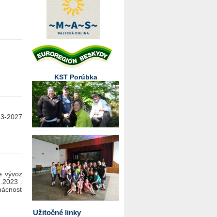
KST Porúbka
23-2027
 vývoz
.2023 .
mácnosť
Užitočné linky