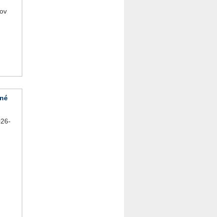
tov
vné
26-