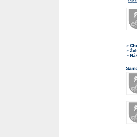
celý č
» Ch
» Žel
» Ná
Samo