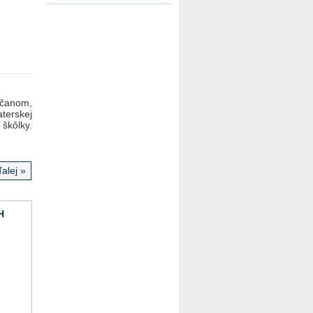
čanom,
aterskej
škôlky.
alej »
H