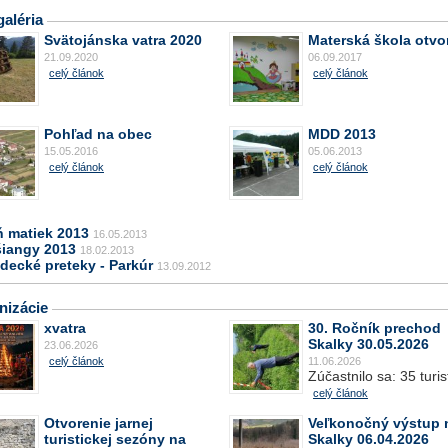
aléria
Svätojánska vatra 2020
Materská škola otvo
21.09.2020
06.09.2017
celý článok
celý článok
Pohľad na obec
MDD 2013
15.05.2016
05.06.2013
celý článok
celý článok
ň matiek 2013
16.05.2013
šiangy 2013
18.02.2013
decké preteky - Parkúr
13.09.2012
nizácie
xvatra
30. Ročník prechod
Skalky 30.05.2026
23.06.2026
celý článok
11.06.2026
Zúčastnilo sa: 35 turis
celý článok
Otvorenie jarnej
Veľkonočný výstup 
turistickej sezóny na
Skalky 06.04.2026