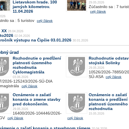
Lietavskom hrade. 100
29.05.2026
jarných kilometrov.
Zúčastnilo sa : 7 turis
11.04.2026
celý článok
2026
tnilo sa : 5 turistov
celý článok
j XX
28.04.2026
oto2026
02.04.2026
 ročník výstupu na Čipčie 03.01.2026
30.01.2026
ebný úrad
Rozhodnutie o predĺžení
Rozhodnutie odsta
platnosti územného
stojiská Solinky
rozhodnutia
29.05.2026
Cyklomagistrála
10526/2026-78850/20
SÚ-ASA
03.06.2026
celý článok
7/2026-125243/2026-SÚ-DIA
magistrála
celý článok
Oznámenie o začatí
Oznámenie o začatí
konania o zmene stavby
konania o predĺžení
pred dokončením.
platnosti územného
rozhodnutia
29.05.2026
16400/2026-104446/2026-
15.05.2026
LGV
celý článok
celý článok
námenie o začatí konania o stavebnom zámere
20.04.2026