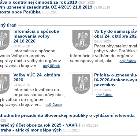
áva o kontrolnej činnosti za rok 2019
09.04.2020
vrh uznesení zasadnutia OZ 4/2019 21.8.2019
09.08.2019
arosta obce Porúbka
15.05.2016
ný úrad
Informácia o spôsobe
Voľby do samosprá
hlasovania voľby
obcí 24. októbra 202
24.10.2026
24.06.2026
Počet obyvateľov trva
08.07.2026
Informácia o spôsobe
pobyt v obci Porúbka 
vania Voľby do orgánov
Informácie k voľbám do orgánov
právy obcí a voľby do orgánov
samosprávy obcí, ako…
celý článok
správnych krajov v…
celý článok
Voľby VÚC 24. októbra
Priloha-k-uzneseniu-
2026
IX-2020-funkcne-vyuz
pozemkov
24.06.2026
Informácie k voľbám do
27.05.2026
orgánov samosprávy obcí,
celý článok
j k voľbám do orgánov
správnych krajov, vr…
celý článok
zhodnutie prezidenta Slovenskej republiky o vyhlásení referenda
2026
verečný účet obce za rok 2025 - NÁVRH
27.03.2026
traha - africký mor ošípaných
17.03.2026