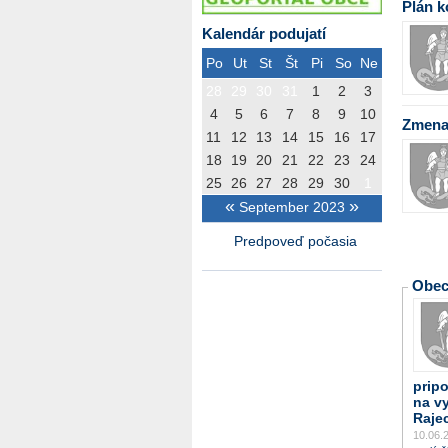
Plán k
Kalendár podujatí
Po
Ut
St
Št
Pi
So
Ne
28
29
30
31
1
2
3
4
5
6
7
8
9
10
Zmena
11
12
13
14
15
16
17
18
19
20
21
22
23
24
25
26
27
28
29
30
1
«
»
September 2023
Predpoveď počasia
Obe
prip
na v
Raje
10.06.