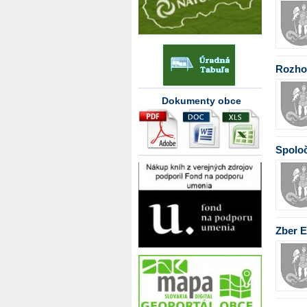
Rozhod
Dokumenty obce
Spoloč
Zber 