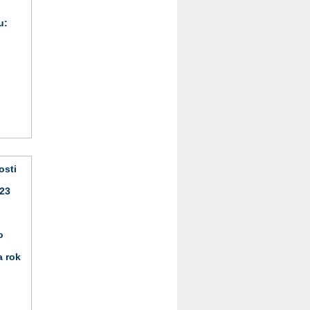
u:
osti
023
o
a rok