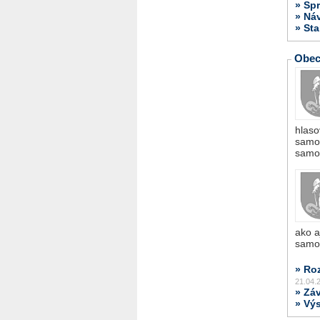
» Spr
» Ná
» St
Obec
hlaso
samos
samo
ako a
samo
» Ro
21.04.
» Zá
» Výs