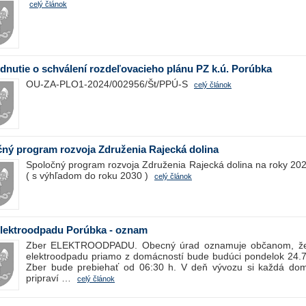
celý článok
nutie o schválení rozdeľovacieho plánu PZ k.ú. Porúbka
OU-ZA-PLO1-2024/002956/Št/PPÚ-S
celý článok
ný program rozvoja Združenia Rajecká dolina
Spoločný program rozvoja Združenia Rajecká dolina na roky 20
( s výhľadom do roku 2030 )
celý článok
Elektroodpadu Porúbka - oznam
Zber ELEKTROODPADU. Obecný úrad oznamuje občanom, že
elektroodpadu priamo z domácností bude budúci pondelok 24.7
Zber bude prebiehať od 06:30 h. V deň vývozu si každá do
pripraví …
celý článok