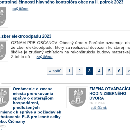
ontrolnej činnosti hlavného kontrolóra obce na II. polrok 2023
celý článok
 zber elektroodpadu 2023
OZNAM PRE OBČANOV. Obecný úrad v Porúbke oznamuje ob
že zber elektroodpadu, ktorý sa realizoval dovozom ku starej m
škôlke je zrušený vzhľadom na rekonštrukciu budovy materskej 
Z tohto dô…
celý článok
« späť
1
2
3
4
5
6
ď
c
Oznámenie o zmene
ZMENA OTVÁRACÍC
miesta prerokovania
HODIN ZBERNÉHO
správy o doterajšom
DVORA
hospodárení,
26.03.2026
predložených
celý článok
omienok k správe a požiadaviek
yhotovenie PLS pre lesné celky
cko, Čičmany
2026