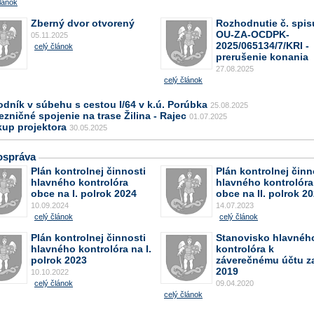
lánok
Zberný dvor otvorený
Rozhodnutie č. spis
OU-ZA-OCDPK-
05.11.2025
2025/065134/7/KRI -
celý článok
prerušenie konania
27.08.2025
celý článok
odník v súbehu s cestou I/64 v k.ú. Porúbka
25.08.2025
ezničné spojenie na trase Žilina - Rajec
01.07.2025
kup projektora
30.05.2025
správa
Plán kontrolnej činnosti
Plán kontrolnej činn
hlavného kontrolóra
hlavného kontrolóra
obce na I. polrok 2024
obce na II. polrok 2
10.09.2024
14.07.2023
celý článok
celý článok
Plán kontrolnej činnosti
Stanovisko hlavnéh
hlavného kontrolóra na I.
kontrolóra k
polrok 2023
záverečnému účtu z
2019
10.10.2022
celý článok
09.04.2020
celý článok